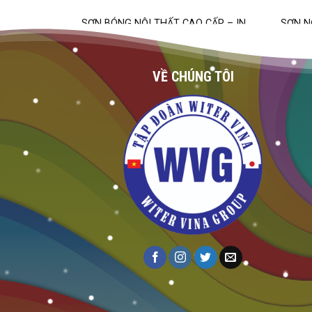
 CAO CẤP
SƠN BÓNG NỘI THẤT CAO CẤP – IN
SƠN N
FLAT
VỀ CHÚNG TÔI