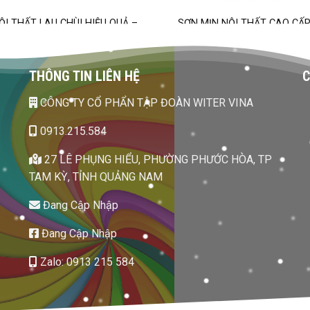
ỘI THẤT LAU CHÙI HIỆU QUẢ –
SƠN MỊN NỘI THẤT CAO CẤP
EASY WASH
FAMI
THÔNG TIN LIÊN HỆ
C
CÔNG TY CỔ PHẨN TẬP ĐOÀN WITER VINA
0913.215.584
27 LÊ PHỤNG HIỂU, PHƯỜNG PHƯỚC HÒA, TP
TAM KỲ, TỈNH QUẢNG NAM
Đang Cập Nhập
Đang Cập Nhập
Zalo: 0913 215 584