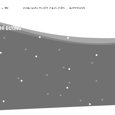
 – IN
SƠN NỘI THẤT CAO CẤP – INTERIOR
HỈ ĐƯỜNG