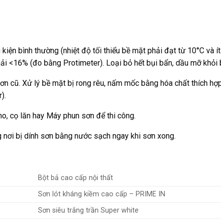
kiện bình thường (nhiệt độ tối thiểu bề mặt phải đạt từ 10°C và 
ải <16% (đo bằng Protimeter). Loại bỏ hết bụi bẩn, dầu mỡ khỏi
ơn cũ. Xử lý bề mặt bị rong rêu, nấm mốc bằng hóa chất thích hợ
).
o, cọ lăn hay Máy phun sơn để thi công.
 nơi bị dính sơn bằng nước sạch ngay khi sơn xong.
Bột bả cao cấp nội thất
Sơn lót kháng kiềm cao cấp – PRIME IN
Sơn siêu trắng trần Super white