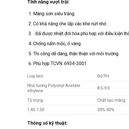
Tính năng vượt trội:
Màng sơn siêu trắng.
Có khả năng che lấp các khe nứt nhỏ .
Đã được nhiệt đới hóa phù hợp với điều kiện thờ
Chống nấm mốc, ố vàng.
Thi công dễ dàng, thân thiện với môi trường.
Phù hợp TCVN: 6934-2001
Loại keo
Độ PH
Nhũ tương Polyvinyl Acetate
8.5-9.0
ethylene
Tỷ trọng
Chất tạo màng
1.45-1.50
20%-40%
Thông số kỹ thuật: