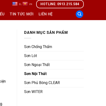
HOTLINE: 0913.215.584
M
EL
VN
IỂU
TIN TỨC MỚI
LIÊN HỆ
DANH MỤC SẢN PHẨM
Sơn Chống Thấm
Sơn Lót
Sơn Ngoại Thất
Sơn Nội Thất
kiện
Sơn Phủ Bóng CLEAR
Sơn WITER
g.