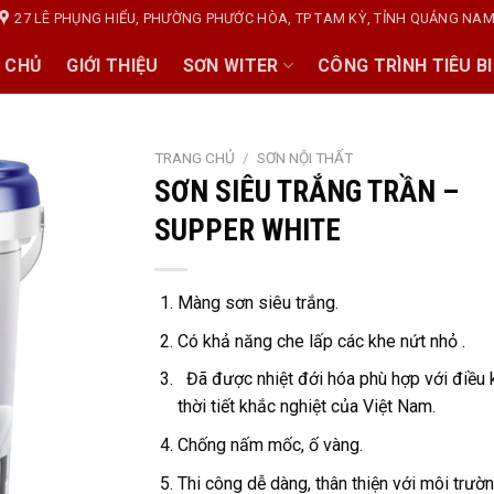
27 LÊ PHỤNG HIỂU, PHƯỜNG PHƯỚC HÒA, TP TAM KỲ, TỈNH QUẢNG NA
 CHỦ
GIỚI THIỆU
SƠN WITER
CÔNG TRÌNH TIÊU B
TRANG CHỦ
/
SƠN NỘI THẤT
SƠN SIÊU TRẮNG TRẦN –
SUPPER WHITE
Màng sơn siêu trắng.
Có khả năng che lấp các khe nứt nhỏ .
Đã được nhiệt đới hóa phù hợp với điều 
thời tiết khắc nghiệt của Việt Nam.
Chống nấm mốc, ố vàng.
Thi công dễ dàng, thân thiện với môi trườn