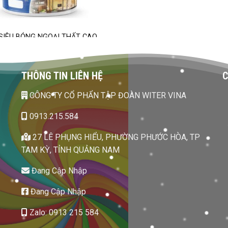
SIÊU BÓNG NGOẠI THẤT CAO
CẤP – ALL IN ONE
THÔNG TIN LIÊN HỆ
C
CÔNG TY CỔ PHẨN TẬP ĐOÀN WITER VINA
0913.215.584
27 LÊ PHỤNG HIỂU, PHƯỜNG PHƯỚC HÒA, TP
TAM KỲ, TỈNH QUẢNG NAM
Đang Cập Nhập
Đang Cập Nhập
Zalo: 0913 215 584