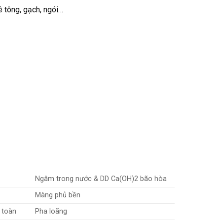
ê tông, gạch, ngói…
Ngâm trong nước & DD Ca(OH)2 bão hòa
Màng phủ bền
 toàn
Pha loãng