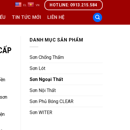
HOTLINE: 0913.215.584
M
EL
VN
IỂU
TIN TỨC MỚI
LIÊN HỆ
DANH MỤC SẢN PHẨM
 CẤP
Sơn Chống Thấm
Sơn Lót
Sơn Ngoại Thất
bền
Sơn Nội Thất
 sơn
Sơn Phủ Bóng CLEAR
Sơn WITER
iện