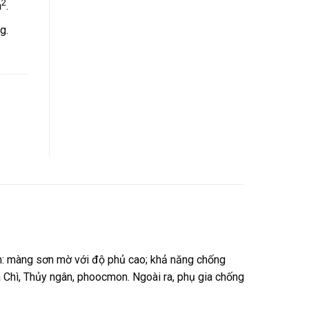
2
m
.
g.
ểm: màng sơn mờ với độ phủ cao; khả năng chống
a Chì, Thủy ngân, phoocmon. Ngoài ra, phụ gia chống