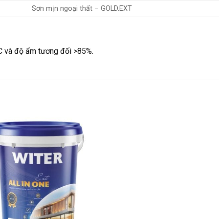
Sơn mịn ngoại thất – GOLD.EXT
°C và độ ẩm tương đối >85%.