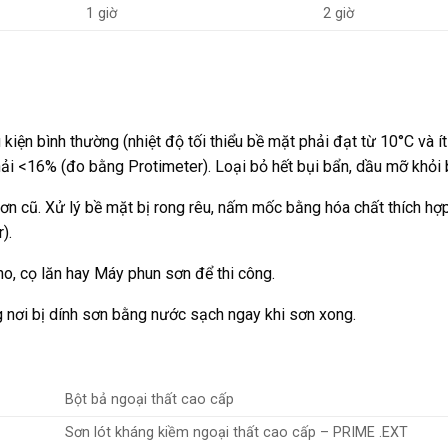
1 giờ
2 giờ
kiện bình thường (nhiệt độ tối thiểu bề mặt phải đạt từ 10°C và í
ải <16% (đo bằng Protimeter). Loại bỏ hết bụi bẩn, dầu mỡ khỏi
ơn cũ. Xử lý bề mặt bị rong rêu, nấm mốc bằng hóa chất thích hợ
).
o, cọ lăn hay Máy phun sơn để thi công.
 nơi bị dính sơn bằng nước sạch ngay khi sơn xong.
Bột bả ngoại thất cao cấp
Sơn lót kháng kiềm ngoại thất cao cấp – PRIME .EXT