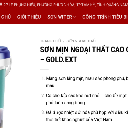
27 LÊ PHỤNG HIỂU, PHƯỜNG PHƯỚC HÒA, TP TAM KỲ, TỈNH QUẢNG NA
 CHỦ
GIỚI THIỆU
SƠN WITER
CÔNG TRÌNH TIÊU B
TRANG CHỦ
/
SƠN NGOẠI THẤT
SƠN MỊN NGOẠI THẤT CAO
– GOLD.EXT
Màng sơn láng mịn, màu sắc phong phú, 
màu.
Có che lấp các khe nứt nhỏ … cho bề mặt
phủ luôn sáng bóng.
Đã được nhiệt đới hóa phù hợp với điều k
thời tiết khắc nghiệt của Việt Nam.