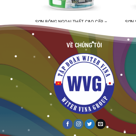
SƠN BÓNG NGOẠI THẤT CAO CẤP –
SƠN 
SATIN.EXT
VỀ CHÚNG TÔI