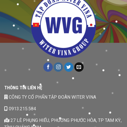
THÔNG TIN LIÊN HỆ
CÔNG TY CỔ PHẨN TẬP ĐOÀN WITER VINA
0913.215.584
27 LÊ PHỤNG HIỂU, PHƯỜNG PHƯỚC HÒA, TP TAM KỲ,