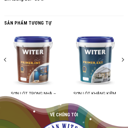
SẢN PHẨM TƯƠNG TỰ
SƠN LÓT TRONG NHÀ –
SƠN LÓT KHÁNG KIỀM
PRIMER.INT
NGOẠI THẤT PRIMER EXT
VỀ CHÚNG TÔI