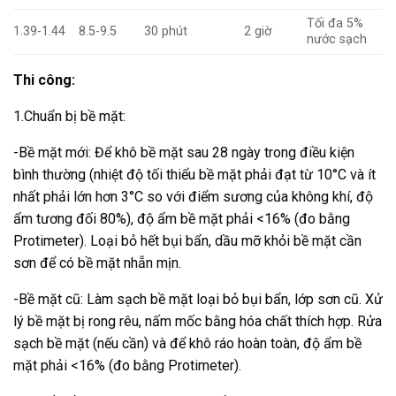
Tối đa 5%
1.39-1.44
8.5-9.5
30 phút
2 giờ
nước sạch
Thi công:
1.Chuẩn bị bề mặt:
-Bề mặt mới: Để khô bề mặt sau 28 ngày trong điều kiện
bình thường (nhiệt độ tối thiểu bề mặt phải đạt từ 10°C và ít
nhất phải lớn hơn 3°C so với điểm sương của không khí, độ
ẩm tương đối 80%), độ ẩm bề mặt phải <16% (đo bằng
Protimeter). Loại bỏ hết bụi bẩn, dầu mỡ khỏi bề mặt cần
sơn để có bề mặt nhẵn mịn.
-Bề mặt cũ: Làm sạch bề mặt loại bỏ bụi bẩn, lớp sơn cũ. Xử
lý bề mặt bị rong rêu, nấm mốc bằng hóa chất thích hợp. Rửa
sạch bề mặt (nếu cần) và để khô ráo hoàn toàn, độ ẩm bề
mặt phải <16% (đo bằng Protimeter).