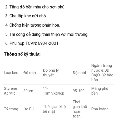
Tăng độ bền màu cho sơn phủ.
Che lấp khe nứt nhỏ
Chống hiện tượng phấn hóa.
Thi công dễ dàng, thân thiện với môi trường.
Phù hợp TCVN: 6934-2001
Thông số kỹ thuật:
Ngâm trong
Độ phủ lý
nước & DD
Loại keo
Độ mịn
Độ nhớt
thuyết
Ca(OH)2 bão
hòa
Styrene
11-
Màng phủ
30µm
95-100
Acrylic
13m²/kg/lớp
bền
Thời
Thời gian khô
gian khô
Tỷ trọng
Độ PH
Pha loãng
bề mặt
hoàn
toàn