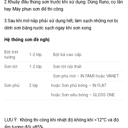
2.Khuấy đều thùng sơn trước khi sử dụng. Dùng Runo, cọ lăn
hay Máy phun sơn để thi công.
3.Sau khi mở nắp phải sử dụng hết, làm sạch những nơi bị
dính sơn bằng nước sạch ngay khi sơn xong.
Hệ thống sơn đề nghị:
Bột trét
1-2 lớp
Bột bả cao cấp
tường
Sơn lót
1-2 lớp
Sơn lót nội thất
Sơn phủ mờ – IN FAMI hoặc VANET
Sơn phủ
2 lớp
hoặc Sơn phủ bóng – IN FLAT
hoặc Sơn siêu bóng – GLOSS ONE
LƯU Ý: Không thi công khi nhiệt độ không khí <12°C và độ
ẩm tương đối >85%.