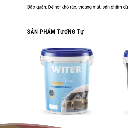
Bảo quản: Để nơi khô ráo, thoáng mát, sản phẩm dù
SẢN PHẨM TƯƠNG TỰ
CHẤT CHỐNG THẤM NGƯỢC – CT100
SƠN 