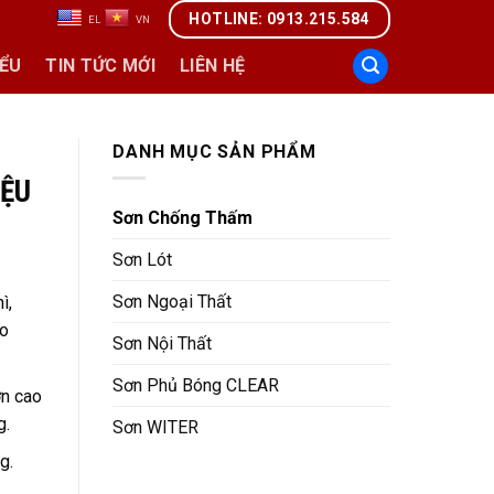
HOTLINE: 0913.215.584
M
EL
VN
IỂU
TIN TỨC MỚI
LIÊN HỆ
DANH MỤC SẢN PHẨM
IỆU
Sơn Chống Thấm
Sơn Lót
Sơn Ngoại Thất
ì,
ho
Sơn Nội Thất
Sơn Phủ Bóng CLEAR
ơn cao
g.
Sơn WITER
g.