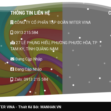
THÔNG TIN LIÊN HỆ
C
CÔNG TY CỔ PHẨN TẬP ĐOÀN WITER VINA
0913.215.584
27 LÊ PHỤNG HIỂU, PHƯỜNG PHƯỚC HÒA, TP
TAM KỲ, TỈNH QUẢNG NAM
Đang Cập Nhập
Đang Cập Nhập
Zalo: 0913 215 584
 VINA - Thiết Kế Bởi:
MANHAN.VN