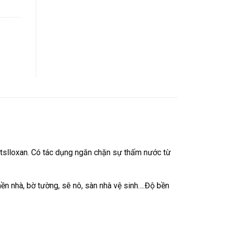
ytslloxan. Có tác dụng ngăn chặn sự thấm nước từ
ền nhà, bờ tường, sê nô, sàn nhà vệ sinh….Độ bền