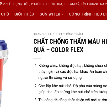
27 LÊ PHỤNG HIỂU, PHƯỜNG PHƯỚC HÒA, TP TAM KỲ, TỈNH QUẢNG NA
 CHỦ
GIỚI THIỆU
SƠN WITER
CÔNG TRÌNH TIÊU B
TRANG CHỦ
/
SƠN CHỐNG THẤM
CHẤT CHỐNG THẤM MÀU H
QUẢ – COLOR FLEX
Không cháy, không độc hại, không chứa ch
thủy ngân và các độc hại khác. An toàn c
người thi công và sử dụng.
Che lấp khe nứt nhỏ: Độ phủ của màng s
giúp che lấp những khe nứt nhỏ trên tườn
Thi công dễ dàng, thân thiện với môi trườn